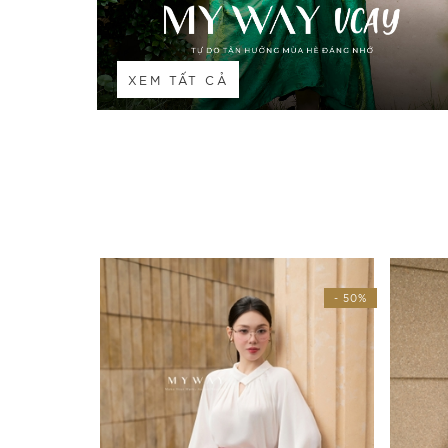
XEM TẤT CẢ
- 50%