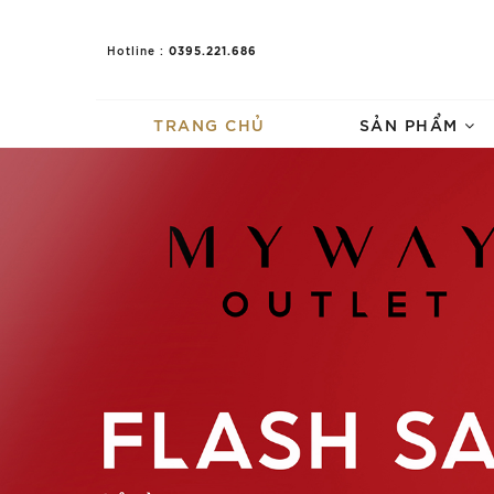
0395.221.686
Hotline :
TRANG CHỦ
SẢN PHẨM