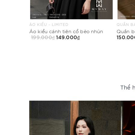
QUẦN BAGGY - LIMITED
CHÂN VÁ
èo nhún
Quần baggy Mood in Red
150.000₫
199.00
Mua Ngay
Thể h