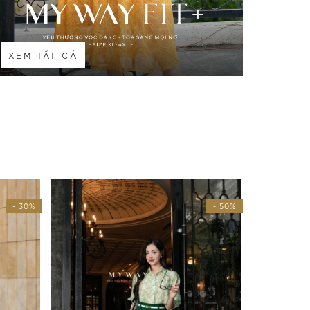
XEM TẤT CẢ
- 50%
- 30%