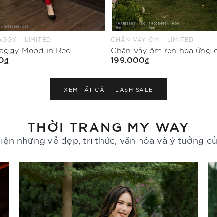
Y ÔM - LIMITED
ÁO KIỂU - LIMITED
Chân váy ôm ren hoa ứng dụng cao
Áo kiểu suông vừa cổ bèo
0₫
199.000₫
Mua Ngay
Mua Ngay
XEM TẤT CẢ .
FLASH SALE
THỜI TRANG MY WAY
iện những vẻ đẹp, tri thức, văn hóa và ý tưởng c