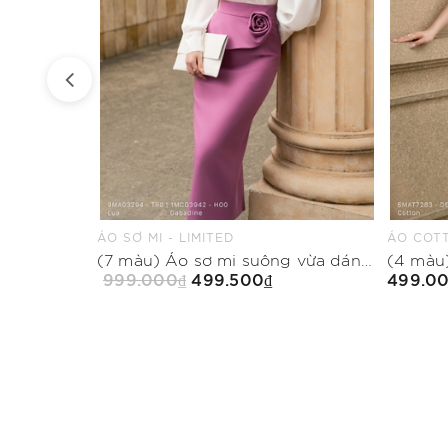
ÁO COTTON THUN - LIMITED
QUẦN SU
(7 màu) Áo sơ mi suông vừa dáng cổ biến kiểu
(4 màu) Áo thun ôm vừa dáng cổ tim
499.000₫
499.5
Mua Ngay