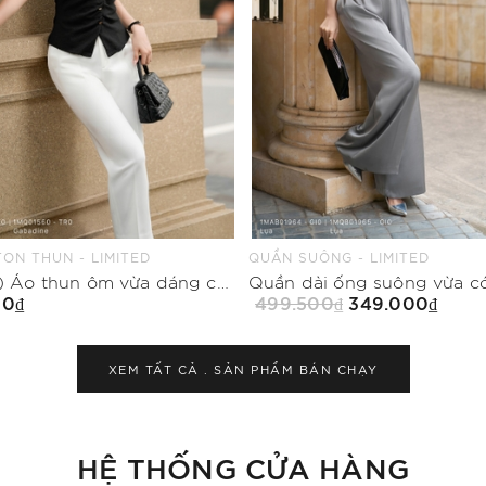
ÔNG - LIMITED
CHÂN VÁY CHỮ A - LIMITED
Quần dài ống suông vừa có khóa sau
00₫
349.000₫
999.500₫
499.750₫
Mua Ngay
Mua Ngay
XEM TẤT CẢ .
SẢN PHẨM BÁN CHẠY
HỆ THỐNG CỬA HÀNG