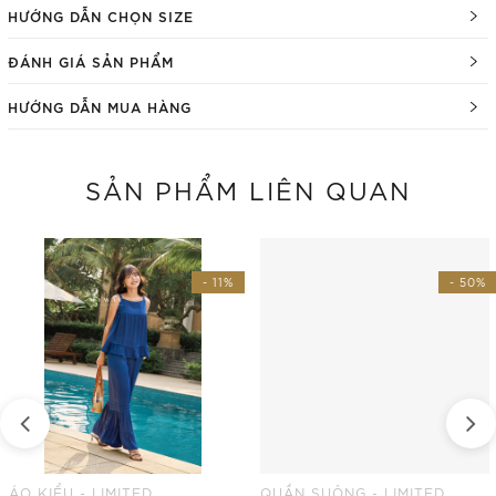
HƯỚNG DẪN CHỌN SIZE
ĐÁNH GIÁ SẢN PHẨM
HƯỚNG DẪN MUA HÀNG
SẢN PHẨM LIÊN QUAN
- 11%
- 50%
ÁO KIỂU - LIMITED
QUẦN SUÔNG - LIMITED