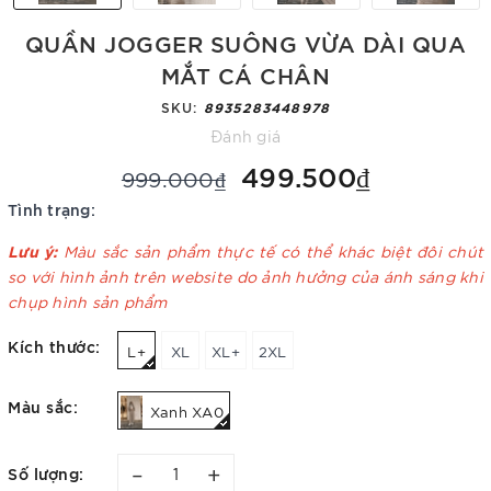
QUẦN JOGGER SUÔNG VỪA DÀI QUA
MẮT CÁ CHÂN
SKU:
8935283448978
Đánh giá
499.500₫
999.000₫
Tình trạng:
Lưu ý:
Màu sắc sản phẩm thực tế có thể khác biệt đôi chút
so với hình ảnh trên website do ảnh hưởng của ánh sáng khi
chụp hình sản phẩm
Kích thước:
L+
XL
XL+
2XL
Màu sắc:
Xanh XA0
–
+
Số lượng: