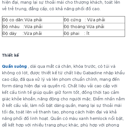
hiện đại, mang lại sự thoải mái cho thượng khách, toát lên
vẻ trẻ trung, đẳng cấp, có khả năng phối đồ cao.
Độ co dãn:Vừa phải
Độ cứng : Vừa phải
Độ nhàu :Vừa phải
Độ thoáng:Vừa phải
Độ dày :Vừa phải
Độ phai : Ít
Thiết kế
Quần suông
, dài qua mắt cá chân, khóa trước, có túi và
không có lót, được thiết kế từ chất liệu Gabadine nhập khẩu
cao cấp, đã qua xử lý và lên phom chuẩn chỉnh, mang đến
form dáng hiện đại và quyến rũ. Chất liệu vải cao cấp với
kết cấu tinh tế giúp quần giữ form tốt, đồng thời tạo cảm
giác khỏe khoắn, năng động cho người mặc. Điểm nhấn nằm
ở kết cấu vải, làm nổi bật dáng quần, mang lại sự thoải mái
tối đa, toát lên vẻ thanh tao, phong cách hiện đại và khả
năng phối đồ linh hoạt. Quần có màu xanh hemlock nổi bật,
dễ kết hợp với nhiều trang phục khác, phù hợp với phong