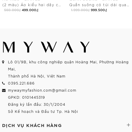
(2 màu) Áo kiểu hai dây cổ vuông dài ngang mông
Quần suông có túi dài qua mắt cá điểm nhấn tầng
560.000₫
499.000₫
1.999.000₫
999.500₫
Mua Ngay
Mua Ngay
Lô 01/9B, khu công nghiệp quận Hoàng Mai, Phường Hoàng
Mai,
Thành phố Hà Nội, Việt Nam
0395.221.686
mywaymyfashion.com@gmail.com
GPKD: 0101445319
Đăng ký lần đầu: 30/1/2004
Sở Kế hoạch và Đầu tư Tp. Hà Nội
DỊCH VỤ KHÁCH HÀNG