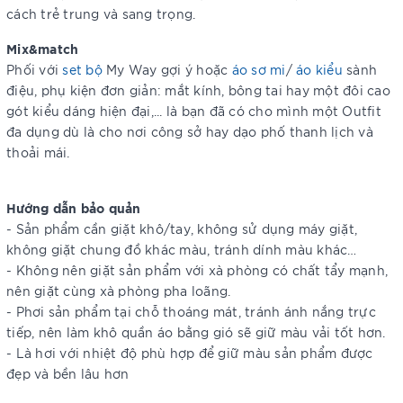
cách trẻ trung và sang trọng.
Mix&match
Phối với
set bộ
My Way gợi ý hoặc
áo sơ mi
/
áo kiểu
sành
điệu, phụ kiện đơn giản: mắt kính, bông tai hay một đôi cao
gót kiểu dáng hiện đại,... là bạn đã có cho mình một Outfit
đa dụng dù là cho nơi công sở hay dạo phố thanh lịch và
thoải mái.
Hướng dẫn bảo quản
- Sản phẩm cần giặt khô/tay, không sử dụng máy giặt,
không giặt chung đồ khác màu, tránh dính màu khác…
- Không nên giặt sản phẩm với xà phòng có chất tẩy mạnh,
nên giặt cùng xà phòng pha loãng.
- Phơi sản phẩm tại chỗ thoáng mát, tránh ánh nắng trực
tiếp, nên làm khô quần áo bằng gió sẽ giữ màu vải tốt hơn.
- Là hơi với nhiệt độ phù hợp để giữ màu sản phẩm được
đẹp và bền lâu hơn