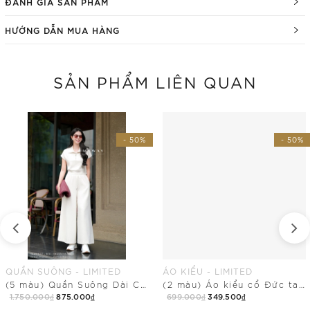
ĐÁNH GIÁ SẢN PHẨM
HƯỚNG DẪN MUA HÀNG
SẢN PHẨM LIÊN QUAN
- 50%
- 50%
QUẦN SUÔNG - LIMITED
ÁO KIỂU - LIMITED
(5 màu) Quần Suông Dài Cạp Chun Có Túi
(2 màu) Áo kiểu cổ Đức tay ngắn dài ngang mông
1.750.000₫
875.000₫
699.000₫
349.500₫