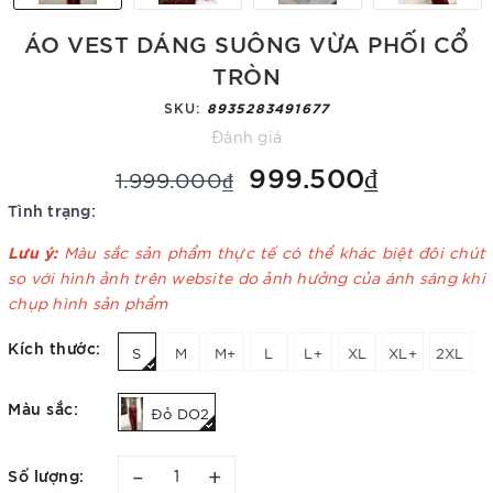
ÁO VEST DÁNG SUÔNG VỪA PHỐI CỔ
TRÒN
SKU:
8935283491677
Đánh giá
999.500₫
1.999.000₫
Tình trạng:
Lưu ý:
Màu sắc sản phẩm thực tế có thể khác biệt đôi chút
so với hình ảnh trên website do ảnh hưởng của ánh sáng khi
chụp hình sản phẩm
Kích thước:
S
M
M+
L
L+
XL
XL+
2XL
Màu sắc:
Đỏ DO2
–
+
Số lượng: