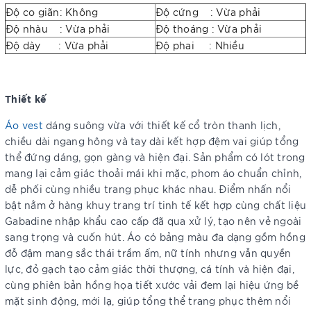
Độ co giãn: Không
Độ cứng : Vừa phải
Độ nhàu : Vừa phải
Độ thoáng : Vừa phải
Độ dày : Vừa phải
Độ phai : Nhiều
Thiết kế
Áo vest
dáng suông vừa với thiết kế cổ tròn thanh lịch,
chiều dài ngang hông và tay dài kết hợp đệm vai giúp tổng
thể đứng dáng, gọn gàng và hiện đại. Sản phẩm có lót trong
mang lại cảm giác thoải mái khi mặc, phom áo chuẩn chỉnh,
dễ phối cùng nhiều trang phục khác nhau. Điểm nhấn nổi
bật nằm ở hàng khuy trang trí tinh tế kết hợp cùng chất liệu
Gabadine nhập khẩu cao cấp đã qua xử lý, tạo nên vẻ ngoài
sang trọng và cuốn hút. Áo có bảng màu đa dạng gồm hồng
đỗ đậm mang sắc thái trầm ấm, nữ tính nhưng vẫn quyền
lực, đỏ gạch tạo cảm giác thời thượng, cá tính và hiện đại,
cùng phiên bản hồng họa tiết xước vải đem lại hiệu ứng bề
mặt sinh động, mới lạ, giúp tổng thể trang phục thêm nổi