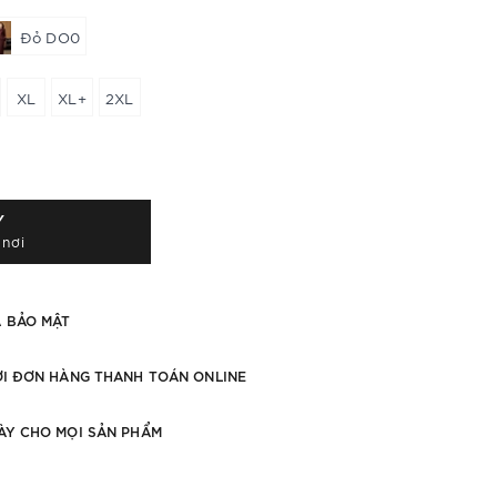
Đỏ DO0
XL
XL+
2XL
Y
 nơi
À BẢO MẬT
ỚI ĐƠN HÀNG THANH TOÁN ONLINE
ÀY CHO MỌI SẢN PHẨM