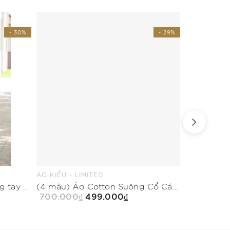
- 30%
- 29%
ÁO KIỂU - LIMITED
ÁO COTTON 
Đầm xòe cổ biến kiểu không tay trang trí khuy
(4 màu) Áo Cotton Suông Cổ Cách Điệu Dài Ngang Hông
700.000₫
499.000₫
499.500₫
Mua Ngay