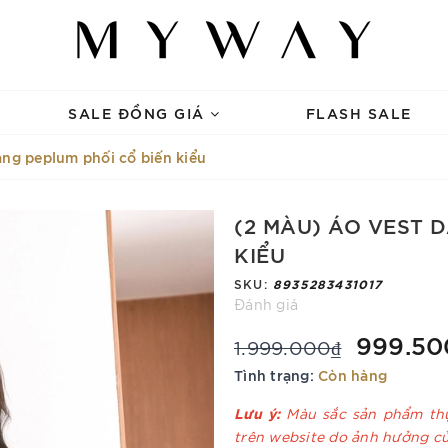
SALE ĐỒNG GIÁ
FLASH SALE
áng peplum phối cổ biến kiểu
(2 MÀU) ÁO VEST 
KIỂU
SKU:
8935283431017
Đánh giá
999.50
1.999.000₫
Tình trạng:
Còn hàng
Lưu ý:
Màu sắc sản phẩm thự
trên website do ảnh hưởng c