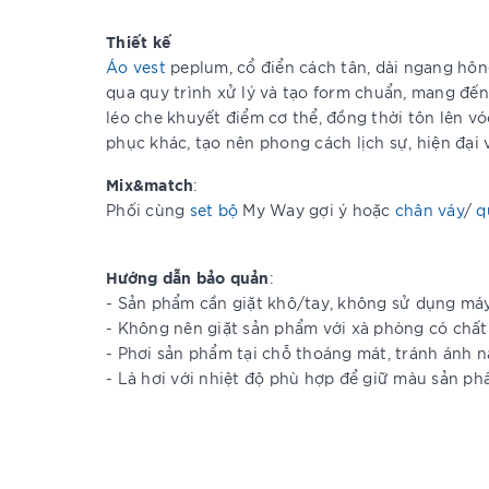
Thiết kế
Áo vest
peplum, cổ điển cách tân, dài ngang hông,
qua quy trình xử lý và tạo form chuẩn, mang đến
léo che khuyết điểm cơ thể, đồng thời tôn lên vó
phục khác, tạo nên phong cách lịch sự, hiện đại 
Mix&match
:
Phối cùng
set bộ
My Way gợi ý hoặc
chân váy
/
q
Hướng dẫn bảo quản
:
- Sản phẩm cần giặt khô/tay, không sử dụng má
- Không nên giặt sản phẩm với xà phòng có chất
- Phơi sản phẩm tại chỗ thoáng mát, tránh ánh n
- Là hơi với nhiệt độ phù hợp để giữ màu sản ph