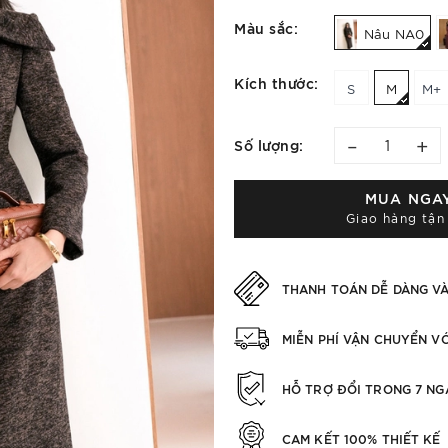
Màu sắc:
Nâu NA0
Kích thước:
S
M
M+
–
+
Số lượng:
MUA NGA
Giao hàng tận
THANH TOÁN DỄ DÀNG V
MIỄN PHÍ VẬN CHUYỂN V
HỖ TRỢ ĐỔI TRONG 7 NG
CAM KẾT 100% THIẾT KẾ