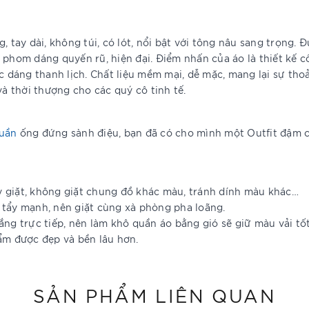
 tay dài, không túi, có lót, nổi bật với tông nâu sang trọng. Đ
 phom dáng quyến rũ, hiện đại. Điểm nhấn của áo là thiết kế 
c dáng thanh lịch. Chất liệu mềm mại, dễ mặc, mang lại sự thoả
và thời thượng cho các quý cô tinh tế.
uần
ống đứng sành điệu, bạn đã có cho mình một Outfit đậm 
y giặt, không giặt chung đồ khác màu, tránh dính màu khác…
 tẩy mạnh, nên giặt cùng xà phòng pha loãng.
ắng trực tiếp, nên làm khô quần áo bằng gió sẽ giữ màu vải tố
ẩm được đẹp và bền lâu hơn.
SẢN PHẨM LIÊN QUAN