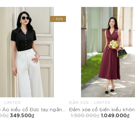
- 50%
 - LIMITED
ĐẦM XÒE - LIMITED
(2 màu) Áo kiểu cổ Đức tay ngắn dài ngang mông
00₫
349.500₫
1.500.000₫
1.049.000₫
Mua Ngay
Mua Ngay