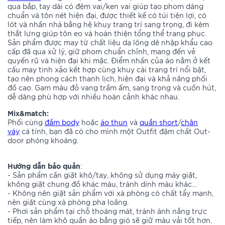
qua bắp, tay dài có đệm vai/ken vai giúp tạo phom dáng
chuẩn và tôn nét hiện đại, được thiết kế có túi tiện lợi, có
lót và nhấn nhá bằng hệ khuy trang trí sang trọng, đi kèm
thắt lưng giúp tôn eo và hoàn thiện tổng thể trang phục.
Sản phẩm được may từ chất liệu dạ lông dê nhập khẩu cao
cấp đã qua xử lý, giữ phom chuẩn chỉnh, mang đến vẻ
quyến rũ và hiện đại khi mặc. Điểm nhấn của áo nằm ở kết
cấu may tinh xảo kết hợp cùng khuy cài trang trí nổi bật,
tạo nên phong cách thanh lịch, hiện đại và khả năng phối
đồ cao. Gam màu đỏ vang trầm ấm, sang trọng và cuốn hút,
dễ dàng phù hợp với nhiều hoàn cảnh khác nhau.
Mix&match:
Phối cùng
đầm body
hoặc
áo thun
và
quần short
/
chân
váy
cá tính, bạn đã có cho mình một Outfit đậm chất Out-
door phóng khoáng.
Hướng dẫn bảo quản
:
- Sản phẩm cần giặt khô/tay, không sử dụng máy giặt,
không giặt chung đồ khác màu, tránh dính màu khác…
- Không nên giặt sản phẩm với xà phòng có chất tẩy mạnh,
nên giặt cùng xà phòng pha loãng.
- Phơi sản phẩm tại chỗ thoáng mát, tránh ánh nắng trực
tiếp, nên làm khô quần áo bằng gió sẽ giữ màu vải tốt hơn.