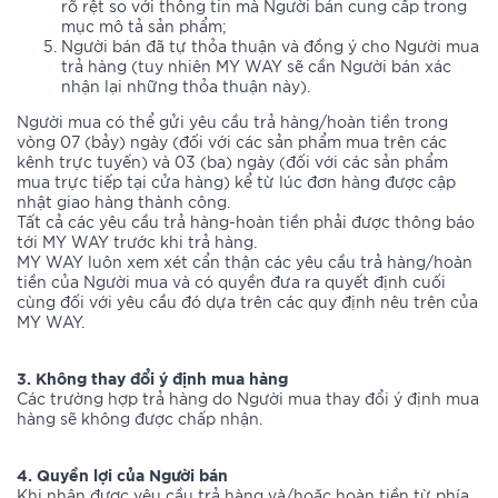
rõ rệt so với thông tin mà Người bán cung cấp trong
mục mô tả sản phẩm;
Người bán đã tự thỏa thuận và đồng ý cho Người mua
trả hàng (tuy nhiên MY WAY sẽ cần Người bán xác
nhận lại những thỏa thuận này).
Người mua có thể gửi yêu cầu trả hàng/hoàn tiền trong
vòng 07 (bảy) ngày (đối với các sản phẩm mua trên các
kênh trực tuyến) và 03 (ba) ngày (đối với các sản phẩm
mua trực tiếp tại cửa hàng) kể từ lúc đơn hàng được cập
nhật giao hàng thành công.
Tất cả các yêu cầu trả hàng-hoàn tiền phải được thông báo
tới MY WAY trước khi trả hàng.
MY WAY luôn xem xét cẩn thận các yêu cầu trả hàng/hoàn
tiền của Người mua và có quyền đưa ra quyết định cuối
cùng đối với yêu cầu đó dựa trên các quy định nêu trên của
MY WAY.
3. Không thay đổi ý định mua hàng
Các trường hợp trả hàng do Người mua thay đổi ý định mua
hàng sẽ không được chấp nhận.
4. Quyền lợi của Người bán
Khi nhận được yêu cầu trả hàng và/hoặc hoàn tiền từ phía