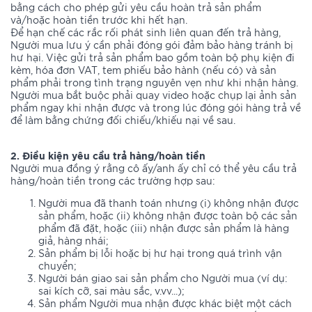
bằng cách cho phép gửi yêu cầu hoàn trả sản phẩm
và/hoặc hoàn tiền trước khi hết hạn.
Để hạn chế các rắc rối phát sinh liên quan đến trả hàng,
Người mua lưu ý cần phải đóng gói đảm bảo hàng tránh bị
hư hại. Việc gửi trả sản phẩm bao gồm toàn bộ phụ kiện đi
kèm, hóa đơn VAT, tem phiếu bảo hành (nếu có) và sản
phẩm phải trong tình trạng nguyên vẹn như khi nhận hàng.
Người mua bắt buộc phải quay video hoặc chụp lại ảnh sản
phẩm ngay khi nhận được và trong lúc đóng gói hàng trả về
để làm bằng chứng đối chiếu/khiếu nại về sau.
2. Điều kiện yêu cầu trả hàng/hoàn tiền
Người mua đồng ý rằng cô ấy/anh ấy chỉ có thể yêu cầu trả
hàng/hoàn tiền trong các trường hợp sau:
Người mua đã thanh toán nhưng (i) không nhận được
sản phẩm, hoặc (ii) không nhận được toàn bộ các sản
phẩm đã đặt, hoặc (iii) nhận được sản phẩm là hàng
giả, hàng nhái;
Sản phẩm bị lỗi hoặc bị hư hại trong quá trình vận
chuyển;
Người bán giao sai sản phẩm cho Người mua (ví dụ:
sai kích cỡ, sai màu sắc, v.vv...);
Sản phẩm Người mua nhận được khác biệt một cách