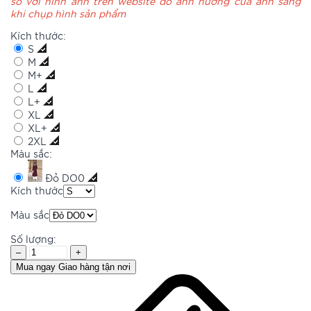
so với hình ảnh trên website do ảnh hưởng của ánh sáng
khi chụp hình sản phẩm
Kích thước:
S
M
M+
L
L+
XL
XL+
2XL
Màu sắc:
Đỏ DO0
Kích thước
Màu sắc
Số lượng:
–
+
Mua ngay
Giao hàng tận nơi