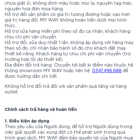
chưa giặt ủi, không dính màu hoặc mùi lạ, nguyên tag mác,
nguyên hoá đơn mua hàng.
Hỗ trợ đổi sản phẩm có giá trị tương đương hoặc cao hơn
giá trị hàng đổi. MY WAY không hoàn tiền dưới mọi hình
thức.
Hỗ trợ sửa hàng miễn phí theo số đo cá nhân, khách hàng
chịu chi phí vận chuyển.
Hỗ trợ đổi, sửa duy nhất 1 lần, không áp dụng với hàng may
theo số đo, chỉ nhận bảo hành số đo cho khách đặt may
thiết kế riêng. Khách hàng tự chịu chi phí vận chuyển (trừ
trường hợp lỗi do thiết kế).
Địa điểm đổi trả hàng: Chuyển tới bất kì điểm nào thuộc hệ
thống showroom MY WAY hoặc liên hệ:
0347.496.688
để
được hướng dẫn chi tiết.
Không hỗ trợ đổi trả đối với sản phầm quà tặng và hàng
outlet.
Chính sách trả hàng và hoàn tiền
1. Điều kiện áp dụng
Theo yêu cầu của Người dùng, để hỗ trợ Người dùng trong
việc giải quyết các xung đột có thể phát sinh trong quá
trình giao dịch, MY WAY đảm bảo quyền lợi của Người mua