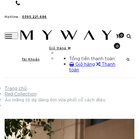
0395.221.686
Hotline :
0
0
Giỏ Hàng
Tổng tiền thanh toán:
Tài Khoản
Giỏ hàng
Thanh
toán
Trang chủ
Red Collection
Áo măng tô dạ dáng ôm vừa phối cổ cách điệu