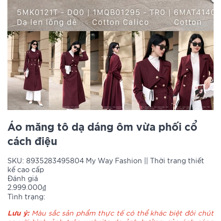
Áo măng tô dạ dáng ôm vừa phối cổ
cách điệu
SKU:
8935283495804
My Way Fashion || Thời trang thiết
kế cao cấp
Đánh giá
2.999.000₫
Tình trạng:
Lưu ý:
Màu sắc sản phẩm thực tế có thể khác biệt đôi chút