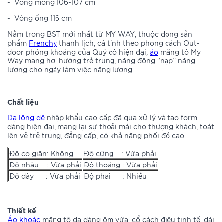
-
Vòng mông 106-107 cm
-
Vòng ống 116 cm
Nằm trong BST mới nhất từ MY WAY, thuộc dòng sản
phẩm
Frenchy
thanh lịch, cá tính theo phong cách Out-
door phóng khoáng của Quý cô hiện đại,
áo
măng tô My
Way mang hơi hướng trẻ trung, năng động “nạp” năng
lượng cho ngày làm việc năng lượng.
Chất liệu
Dạ lông dê
nhập khẩu cao cấp đã qua xử lý và tạo form
dáng hiện đại, mang lại sự thoải mái cho thượng khách, toát
lên vẻ trẻ trung, đẳng cấp, có khả năng phối đồ cao.
Độ co giãn: Không
Độ cứng : Vừa phải
Độ nhàu : Vừa phải
Độ thoáng : Vừa phải
Độ dày : Vừa phải
Độ phai : Nhiều
Thiết kế
Áo khoác
măng tô dạ dáng ôm vừa, cổ cách điệu tinh tế, dài