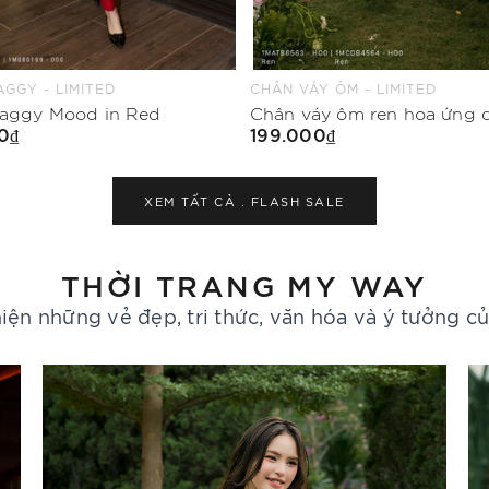
Y ÔM - LIMITED
ÁO KIỂU - LIMITED
Chân váy ôm ren hoa ứng dụng cao
Áo kiểu suông vừa cổ bèo
0₫
199.000₫
Mua Ngay
Mua Ngay
XEM TẤT CẢ .
FLASH SALE
THỜI TRANG MY WAY
iện những vẻ đẹp, tri thức, văn hóa và ý tưởng c