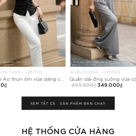
ÔNG - LIMITED
CHÂN VÁY CHỮ A - LIMITED
Quần dài ống suông vừa có khóa sau
00₫
349.000₫
999.500₫
499.750₫
Mua Ngay
Mua Ngay
XEM TẤT CẢ .
SẢN PHẨM BÁN CHẠY
HỆ THỐNG CỬA HÀNG