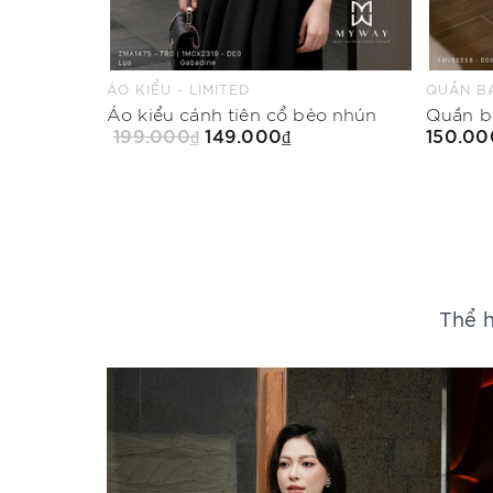
QUẦN BAGGY - LIMITED
CHÂN VÁ
èo nhún
Quần baggy Mood in Red
150.000₫
199.00
Mua Ngay
Thể h