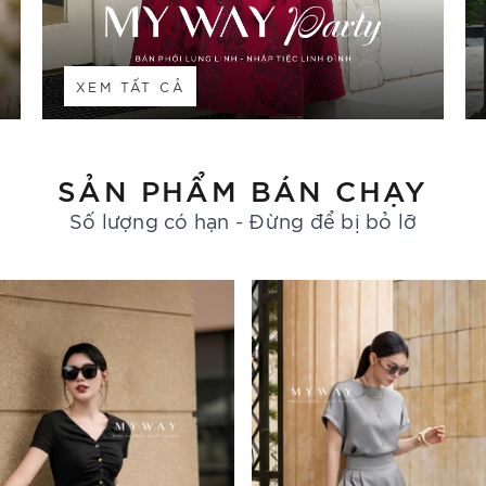
XEM TẤT CẢ
SẢN PHẨM BÁN CHẠY
Số lượng có hạn - Đừng để bị bỏ lỡ
- 30%