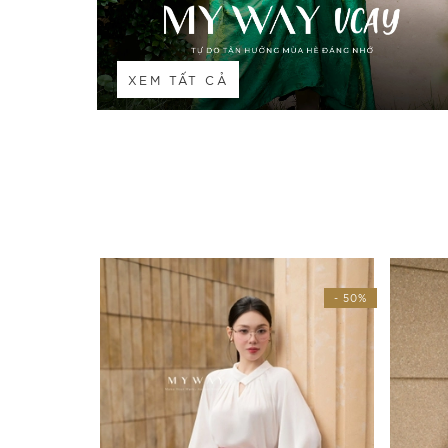
XEM TẤT CẢ
- 50%