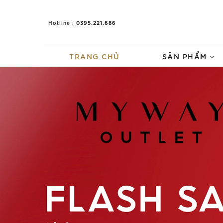
0395.221.686
Hotline :
TRANG CHỦ
SẢN PHẨM