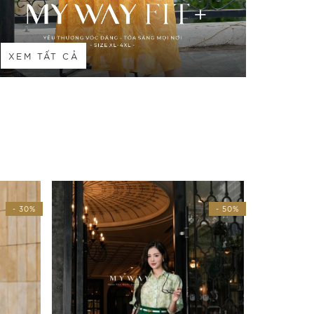
XEM TẤT CẢ
- 50%
- 30%