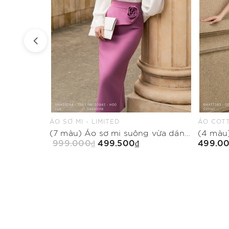
ÁO COTTON THUN - LIMITED
QUẦN SU
(7 màu) Áo sơ mi suông vừa dáng cổ biến kiểu
(4 màu) Áo thun ôm vừa dáng cổ tim
499.000₫
499.5
Mua Ngay