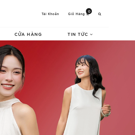
0
Tài Khoản
Giỏ Hàng
CỬA HÀNG
TIN TỨC