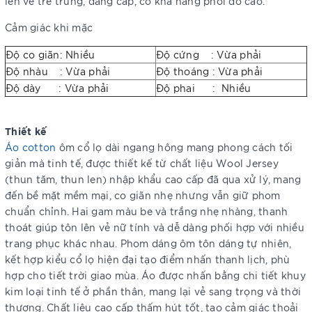
lên vẻ trẻ trung, đẳng cấp, có khả năng phối đồ cao.
Cảm giác khi mặc
Độ co giãn: Nhiều
Độ cứng : Vừa phải
Độ nhàu : Vừa phải
Độ thoáng : Vừa phải
Độ dày : Vừa phải
Độ phai : Nhiều
Thiết kế
Áo cotton
ôm cổ lọ dài ngang hông mang phong cách tối
giản mà tinh tế, được thiết kế từ chất liệu Wool Jersey
(thun tăm, thun len) nhập khẩu cao cấp đã qua xử lý, mang
đến bề mặt mềm mại, co giãn nhẹ nhưng vẫn giữ phom
chuẩn chỉnh. Hai gam màu be và trắng nhẹ nhàng, thanh
thoát giúp tôn lên vẻ nữ tính và dễ dàng phối hợp với nhiều
trang phục khác nhau. Phom dáng ôm tôn dáng tự nhiên,
kết hợp kiểu cổ lọ hiện đại tạo điểm nhấn thanh lịch, phù
hợp cho tiết trời giao mùa. Áo được nhấn bằng chi tiết khuy
kim loại tinh tế ở phần thân, mang lại vẻ sang trọng và thời
thượng. Chất liệu cao cấp thấm hút tốt, tạo cảm giác thoải