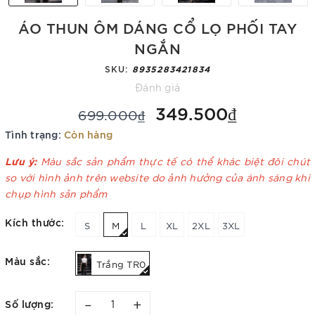
ÁO THUN ÔM DÁNG CỔ LỌ PHỐI TAY
NGẮN
SKU:
8935283421834
Đánh giá
349.500₫
699.000₫
Tình trạng:
Còn hàng
Lưu ý:
Màu sắc sản phẩm thực tế có thể khác biệt đôi chút
so với hình ảnh trên website do ảnh hưởng của ánh sáng khi
chụp hình sản phẩm
Kích thước:
S
M
L
XL
2XL
3XL
Màu sắc:
Trắng TR0
–
+
Số lượng: