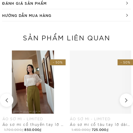
ĐÁNH GIÁ SẢN PHẨM
HƯỚNG DẪN MUA HÀNG
SẢN PHẨM LIÊN QUAN
- 50%
- 50%
ÁO SƠ MI - LIMITED
ÁO SƠ MI - LIMITED
Áo sơ mi cổ thuyền tay lỡ dài ngang hông
Áo sơ mi cổ tàu tay lỡ dài chùm mông
1.700.000₫
850.000₫
1.450.000₫
725.000₫