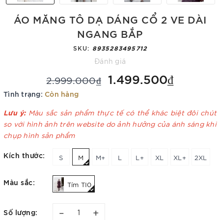
ÁO MĂNG TÔ DẠ DÁNG CỔ 2 VE DÀI
NGANG BẮP
SKU:
8935283495712
Đánh giá
1.499.500₫
2.999.000₫
Tình trạng:
Còn hàng
Lưu ý:
Màu sắc sản phẩm thực tế có thể khác biệt đôi chút
so với hình ảnh trên website do ảnh hưởng của ánh sáng khi
chụp hình sản phẩm
Kích thước:
S
M
M+
L
L+
XL
XL+
2XL
Màu sắc:
Tím TI0
–
+
Số lượng: