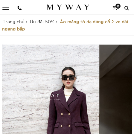
0
Áo măng tô dạ dáng cổ 2 ve dài
Trang chủ
Ưu đãi 50%
ngang bắp