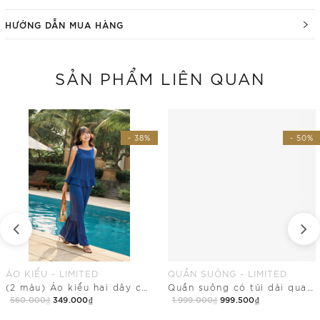
HƯỚNG DẪN MUA HÀNG
SẢN PHẨM LIÊN QUAN
- 38%
- 50%
ÁO KIỂU - LIMITED
QUẦN SUÔNG - LIMITED
(2 màu) Áo kiểu hai dây cổ vuông dài ngang mông
Quần suông có túi dài qua mắt cá điểm nhấn tầng
560.000₫
349.000₫
1.999.000₫
999.500₫