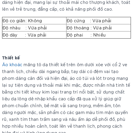
dáng hiện đại, mang lại sự thoải mái cho thượng khách, toát
lên vẻ trẻ trung, đẳng cấp, có khả năng phối đồ cao.
Độ co giãn: Không
Độ cứng : Vừa phải
Độ nhàu : Vừa phải
Độ thoáng : Vừa phải
Độ dày : Vừa phải
Độ phai : Nhiều
Thiết kế
Áo khoác
măng tô dạ thiết kế trên ôm dưới xòe với cổ 2 ve
thanh lịch, chiều dài ngang bắp, tay dài có đệm vai tạo
phom dáng cân đối và hiện đại, áo có túi và lót trong mang
lại sự tiện dụng và thoải mái khi mặc, được nhấn nhá tinh tế
bằng chi tiết khuy kim loại trang trí nổi bật, sử dụng chất
liệu dạ lông dê nhập khẩu cao cấp đã qua xử lý giúp giữ
phom chuẩn chỉnh, bề mặt vải sang trọng, mềm ấm, tôn
dáng người mặc, sản phẩm có các gam màu tím mận quyến
rũ, xanh tím than trầm sang và nâu ấm áp dễ phối đồ, phù
hợp nhiều hoàn cảnh, toát lên vẻ thanh lịch, phong cách
hiện đại và tính ứng dụng cao