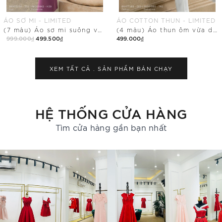
ÁO COTTON THUN - LIMITED
QUẦN SUÔNG - LIMITED
(4 màu) Áo thun ôm vừa dáng cổ tim
Quần dài ống suông vừa có khóa sau
499.000₫
499.500₫
349.000₫
Mua Ngay
Mua Ngay
XEM TẤT CẢ .
SẢN PHẨM BÁN CHẠY
HỆ THỐNG CỬA HÀNG
Tìm cửa hàng gần bạn nhất