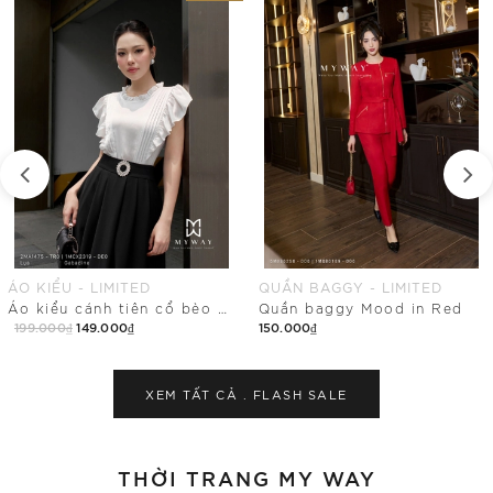
QUẦN BAGGY - LIMITED
CHÂN VÁY ÔM - LIMITED
Quần baggy Mood in Red
Chân váy ôm ren hoa ứng dụng cao
150.000₫
199.000₫
Mua Ngay
Mua Ngay
XEM TẤT CẢ .
FLASH SALE
THỜI TRANG MY WAY