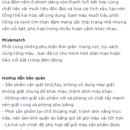
của đầm nằm ở phom dáng xòe thanh lịch kết hợp cùng
chất liệu vải muối tiêu độc đáo và hoa cài tinh xảo, tạo nên
tổng thể hài hòa, dễ ứng dụng. Gam màu muối tiêu phối
hồng và xanh tím than đậm mang sắc thái trang nhã nhưng
vẫn nổi bật, phù hợp trong nhiều hoàn cảnh khác nhau.
Mix&match
Phối cùng những phụ kiện đơn giản: trang sức, túi xách
cùng tông màu... bạn đã có cho mình một diện mạo hoàn
hảo, nổi bật trong đám đông.
Hướng dẫn bảo quản
- Sản phẩm cần giặt khô/tay, không sử dụng máy giặt,
không giặt chung đồ khác màu, tránh dính màu khác…
- Không nên giặt sản phẩm với xà phòng có chất tẩy mạnh,
nên giặt cùng xà phòng pha loãng.
- Phơi sản phẩm tại chỗ thoáng mát, tránh ánh nắng trực
tiếp, nên làm khô quần áo bằng gió sẽ giữ màu vải tốt hơn.
- Là hơi với nhiệt độ phù hợp để giữ màu sản phẩm được