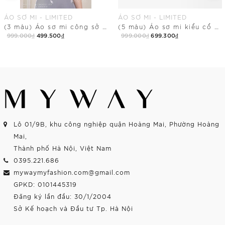
ÁO SƠ MI - LIMITED
ÁO SƠ MI - LIMITED
(3 màu) Áo sơ mi công sở cổ Đức tay đính hoa 3D
(5 màu) Áo sơ mi kiểu cổ đính ngọc đính hoa
999.000₫
499.500₫
999.000₫
699.300₫
Mua Ngay
Mua Ngay
Lô 01/9B, khu công nghiệp quận Hoàng Mai, Phường Hoàng
Mai,
Thành phố Hà Nội, Việt Nam
0395.221.686
mywaymyfashion.com@gmail.com
GPKD: 0101445319
Đăng ký lần đầu: 30/1/2004
Sở Kế hoạch và Đầu tư Tp. Hà Nội