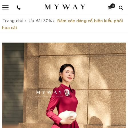
0
Đầm xòe dáng cổ biến kiểu phối
Trang chủ
Ưu đãi 30%
hoa cài