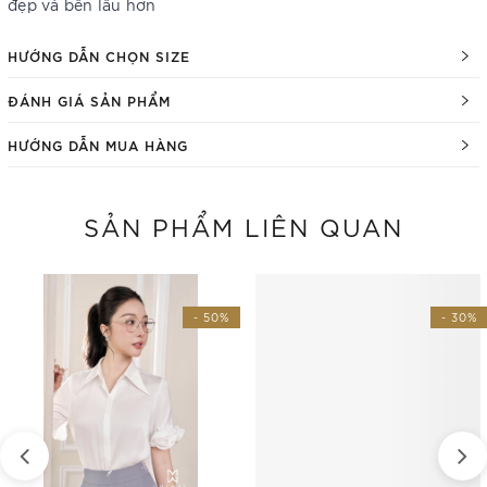
đẹp và bền lâu hơn
HƯỚNG DẪN CHỌN SIZE
ĐÁNH GIÁ SẢN PHẨM
HƯỚNG DẪN MUA HÀNG
SẢN PHẨM LIÊN QUAN
- 50%
- 30%