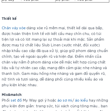
Thiết kế
Chân váy xòe
dáng xòe rủ mềm mại, thiết kế dài qua bắp,
được hoàn thiện tinh tế với kết cấu may chỉn chu, có túi
tiện lợi và có lót mang lại sự thoải mái khi mặc. Sản phẩm
được may từ chất liệu Slub Linen (xước nhật, đũi xước)
nhập khẩu cao cấp đã qua xử lý, giúp giữ phom dáng chuẩn
chỉnh, tạo vẻ ngoài quyến rũ và hiện đại. Điểm nhấn của
chân váy nằm ở phom dáng xòe dễ mặc kết hợp cùng chất
liệu vải tự nhiên cao cấp, mang đến cảm giác nhẹ nhàng và
thanh lịch. Gam màu hồng nhẹ nhàng và gam đỏ quyến rũ,
nữ tính và tươi sáng, dễ dàng phối cùng nhiều kiểu áo và
phụ kiện khác nhau.
Mix&match
:
Phối
set đồ
My Way gợi ý hoặc
áo sơ mi
/
áo kiểu
hay những
phụ kiện đơn giản: trang sức, túi xách cùng tông màu... bạn