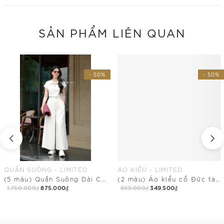
SẢN PHẨM LIÊN QUAN
- 50%
- 50%
QUẦN SUÔNG - LIMITED
ÁO KIỂU - LIMITED
(5 màu) Quần Suông Dài Cạp Chun Có Túi
(2 màu) Áo kiểu cổ Đức tay ngắn dài ngang mông
1.750.000₫
875.000₫
699.000₫
349.500₫
Mua Ngay
Mua Ngay