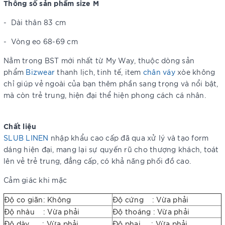
Thông số sản phẩm size M
-
Dài thân 83 cm
-
Vòng eo 68-69 cm
Nằm trong BST mới nhất từ My Way, thuộc dòng sản
phẩm
Bizwear
thanh lịch, tinh tế, item
chân váy
xòe không
chỉ giúp vẻ ngoài của bạn thêm phần sang trọng và nổi bật,
mà còn trẻ trung, hiện đại thể hiện phong cách cá nhân.
Chất liệu
SLUB LINEN
nhập khẩu cao cấp đã qua xử lý và tạo form
dáng hiện đại, mang lại sự quyến rũ cho thượng khách, toát
lên vẻ trẻ trung, đẳng cấp, có khả năng phối đồ cao.
Cảm giác khi mặc
Độ co giãn: Không
Độ cứng : Vừa phải
Độ nhàu : Vừa phải
Độ thoáng : Vừa phải
Độ dày : Vừa phải
Độ phai : Vừa phải