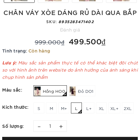
CHÂN VÁY XÒE DÁNG RỦ DÀI QUA BẮP
SKU:
8935283471402
Đánh giá
499.500₫
999.000₫
Tình trạng:
Còn hàng
Lưu ý:
Màu sắc sản phẩm thực tế có thể khác biệt đôi chút
so với hình ảnh trên website do ảnh hưởng của ánh sáng khi
chụp hình sản phẩm
Màu sắc:
Hồng HO0
Đỏ DO1
Kích thước:
S
M
M+
L
L+
XL
XL+
2XL
–
+
Số lượng: