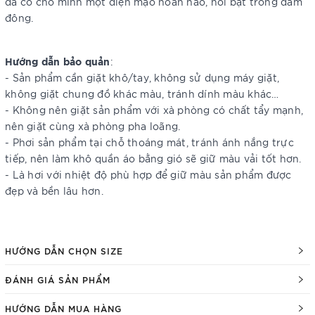
đã có cho mình một diện mạo hoàn hảo, nổi bật trong đám
đông.
Hướng dẫn bảo quản
:
- Sản phẩm cần giặt khô/tay, không sử dụng máy giặt,
không giặt chung đồ khác màu, tránh dính màu khác…
- Không nên giặt sản phẩm với xà phòng có chất tẩy mạnh,
nên giặt cùng xà phòng pha loãng.
- Phơi sản phẩm tại chỗ thoáng mát, tránh ánh nắng trực
tiếp, nên làm khô quần áo bằng gió sẽ giữ màu vải tốt hơn.
- Là hơi với nhiệt độ phù hợp để giữ màu sản phẩm được
đẹp và bền lâu hơn.
HƯỚNG DẪN CHỌN SIZE
ĐÁNH GIÁ SẢN PHẨM
HƯỚNG DẪN MUA HÀNG