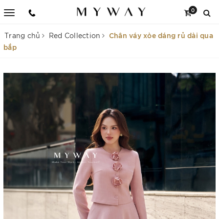
0
Chân váy xòe dáng rủ dài qua
Trang chủ
Red Collection
bắp