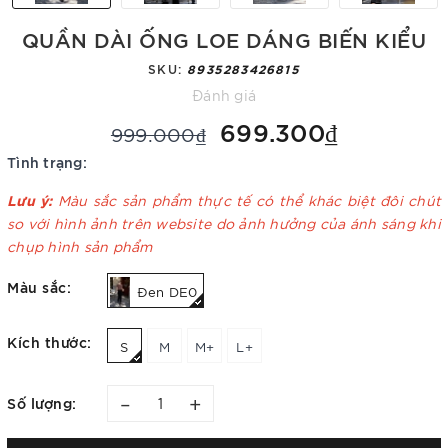
QUẦN DÀI ỐNG LOE DÁNG BIẾN KIỂU
SKU:
8935283426815
Đánh giá
699.300₫
999.000₫
Tình trạng:
Lưu ý:
Màu sắc sản phẩm thực tế có thể khác biệt đôi chút
so với hình ảnh trên website do ảnh hưởng của ánh sáng khi
chụp hình sản phẩm
Màu sắc:
Đen DE0
Kích thước:
S
M
M+
L+
–
+
Số lượng: