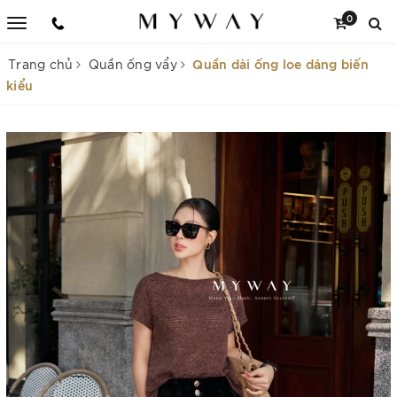
0
Quần dài ống loe dáng biến
Trang chủ
Quần ống vẩy
kiểu