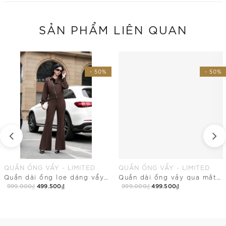
SẢN PHẨM LIÊN QUAN
- 50%
- 50%
QUẦN ỐNG VẨY - LIMITED
QUẦN ỐNG VẨY - LIMITED
Quần dài ống loe dáng vẩy dài qua mắt cá chân
Quần dài ống vảy qua mắt cá chân
999.000₫
499.500₫
999.000₫
499.500₫
Mua Ngay
Mua Ngay