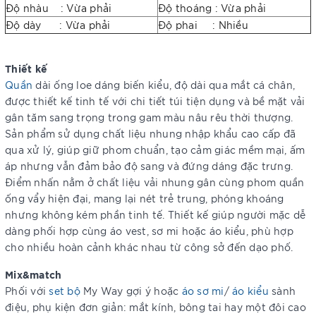
Độ nhàu : Vừa phải
Độ thoáng : Vừa phải
Độ dày : Vừa phải
Độ phai : Nhiều
Thiết kế
Quần
dài ống loe dáng biến kiểu, độ dài qua mắt cá chân,
được thiết kế tinh tế với chi tiết túi tiện dụng và bề mặt vải
gân tăm sang trọng trong gam màu nâu rêu thời thượng.
Sản phẩm sử dụng chất liệu nhung nhập khẩu cao cấp đã
qua xử lý, giúp giữ phom chuẩn, tạo cảm giác mềm mại, ấm
áp nhưng vẫn đảm bảo độ sang và đứng dáng đặc trưng.
Điểm nhấn nằm ở chất liệu vải nhung gân cùng phom quần
ống vẩy hiện đại, mang lại nét trẻ trung, phóng khoáng
nhưng không kém phần tinh tế. Thiết kế giúp người mặc dễ
dàng phối hợp cùng áo vest, sơ mi hoặc áo kiểu, phù hợp
cho nhiều hoàn cảnh khác nhau từ công sở đến dạo phố.
Mix&match
Phối với
set bộ
My Way gợi ý hoặc
áo sơ mi
/
áo kiểu
sành
điệu, phụ kiện đơn giản: mắt kính, bông tai hay một đôi cao