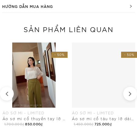
HƯỚNG DẪN MUA HÀNG
SẢN PHẨM LIÊN QUAN
- 50%
- 50%
ÁO SƠ MI - LIMITED
ÁO SƠ MI - LIMITED
Áo sơ mi cổ thuyền tay lỡ dài ngang hông
Áo sơ mi cổ tàu tay lỡ dài chùm mông
1.700.000₫
850.000₫
1.450.000₫
725.000₫
Mua Ngay
Mua Ngay