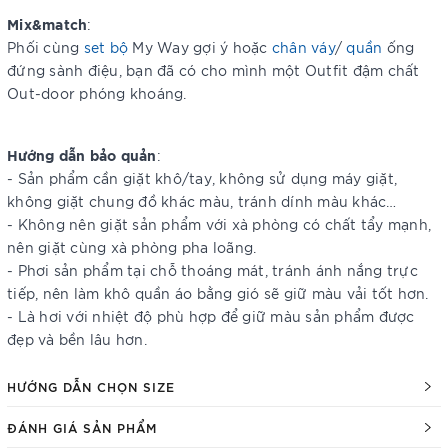
Mix&match
:
Phối cùng
set bộ
My Way gợi ý hoặc
chân váy
/
quần
ống
đứng sành điệu, bạn đã có cho mình một Outfit đậm chất
Out-door phóng khoáng.
Hướng dẫn bảo quản
:
- Sản phẩm cần giặt khô/tay, không sử dụng máy giặt,
không giặt chung đồ khác màu, tránh dính màu khác…
- Không nên giặt sản phẩm với xà phòng có chất tẩy mạnh,
nên giặt cùng xà phòng pha loãng.
- Phơi sản phẩm tại chỗ thoáng mát, tránh ánh nắng trực
tiếp, nên làm khô quần áo bằng gió sẽ giữ màu vải tốt hơn.
- Là hơi với nhiệt độ phù hợp để giữ màu sản phẩm được
đẹp và bền lâu hơn.
HƯỚNG DẪN CHỌN SIZE
ĐÁNH GIÁ SẢN PHẨM