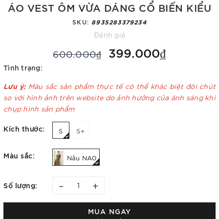
ÁO VEST ÔM VỪA DÁNG CỔ BIẾN KIỂU
SKU:
8935283379234
Đánh giá
399.000₫
600.000₫
Tình trạng:
Lưu ý:
Màu sắc sản phẩm thực tế có thể khác biệt đôi chút
so với hình ảnh trên website do ảnh hưởng của ánh sáng khi
chụp hình sản phẩm
Kích thước:
S
S+
Màu sắc:
Nâu NA0
–
+
Số lượng:
MUA NGAY