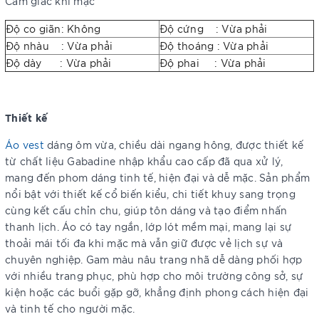
Cảm giác khi mặc
Độ co giãn: Không
Độ cứng : Vừa phải
Độ nhàu : Vừa phải
Độ thoáng : Vừa phải
Độ dày : Vừa phải
Độ phai : Vừa phải
Thiết kế
Áo vest
dáng ôm vừa, chiều dài ngang hông, được thiết kế
từ chất liệu Gabadine nhập khẩu cao cấp đã qua xử lý,
mang đến phom dáng tinh tế, hiện đại và dễ mặc. Sản phẩm
nổi bật với thiết kế cổ biến kiểu, chi tiết khuy sang trọng
cùng kết cấu chỉn chu, giúp tôn dáng và tạo điểm nhấn
thanh lịch. Áo có tay ngắn, lớp lót mềm mại, mang lại sự
thoải mái tối đa khi mặc mà vẫn giữ được vẻ lịch sự và
chuyên nghiệp. Gam màu nâu trang nhã dễ dàng phối hợp
với nhiều trang phục, phù hợp cho môi trường công sở, sự
kiện hoặc các buổi gặp gỡ, khẳng định phong cách hiện đại
và tinh tế cho người mặc.