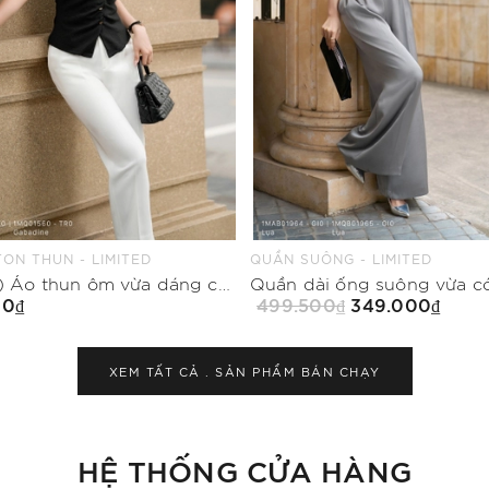
ÔNG - LIMITED
CHÂN VÁY CHỮ A - LIMITED
Quần dài ống suông vừa có khóa sau
00₫
349.000₫
999.500₫
499.750₫
Mua Ngay
Mua Ngay
XEM TẤT CẢ .
SẢN PHẨM BÁN CHẠY
HỆ THỐNG CỬA HÀNG