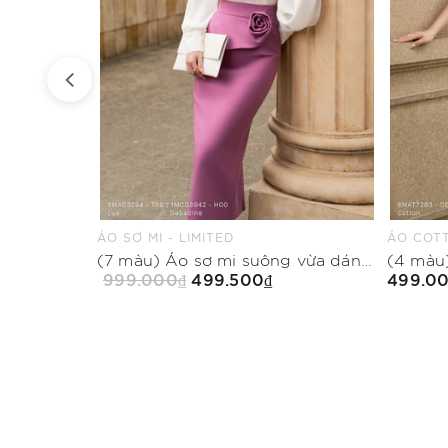
ÁO COTTON THUN - LIMITED
QUẦN SU
(7 màu) Áo sơ mi suông vừa dáng cổ biến kiểu
(4 màu) Áo thun ôm vừa dáng cổ tim
499.000₫
499.5
Mua Ngay