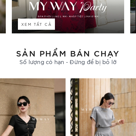
XEM TẤT CẢ
SẢN PHẨM BÁN CHẠY
Số lượng có hạn - Đừng để bị bỏ lỡ
- 30%