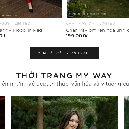
Y ÔM - LIMITED
ÁO KIỂU - LIMITED
Chân váy ôm ren hoa ứng dụng cao
Áo kiểu suông vừa cổ bèo
0₫
199.000₫
Mua Ngay
Mua Ngay
XEM TẤT CẢ .
FLASH SALE
THỜI TRANG MY WAY
iện những vẻ đẹp, tri thức, văn hóa và ý tưởng c