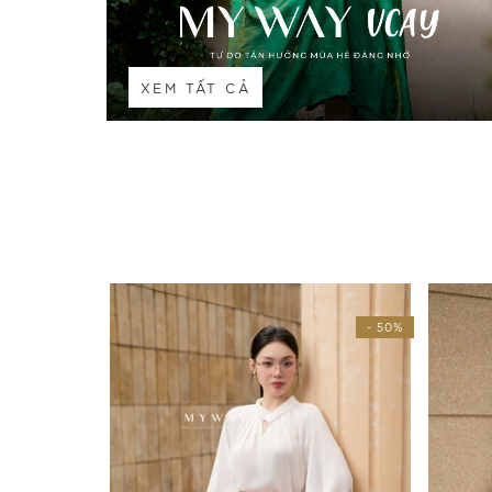
XEM TẤT CẢ
- 50%