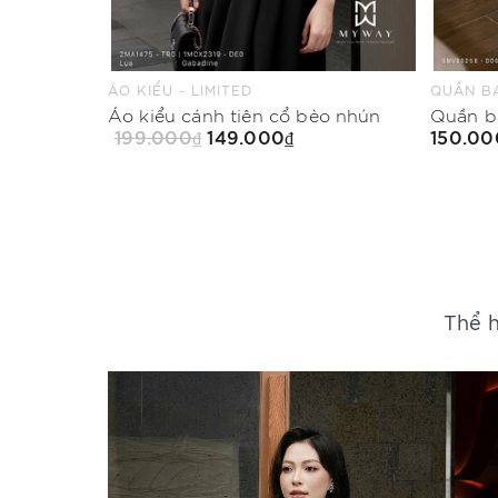
QUẦN BAGGY - LIMITED
CHÂN VÁ
èo nhún
Quần baggy Mood in Red
150.000₫
199.00
Mua Ngay
Thể h