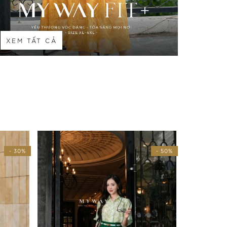
XEM TẤT CẢ
- 50%
- 30%