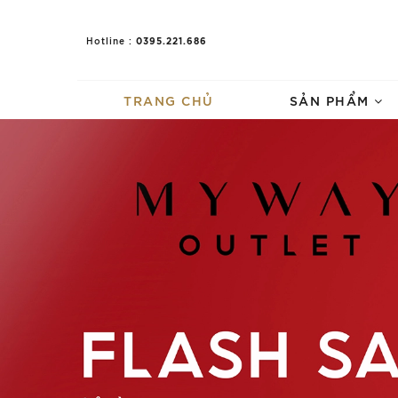
0395.221.686
Hotline :
TRANG CHỦ
SẢN PHẨM