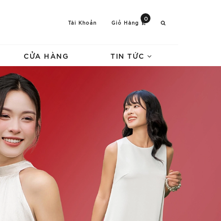
0
Tài Khoản
Giỏ Hàng
CỬA HÀNG
TIN TỨC