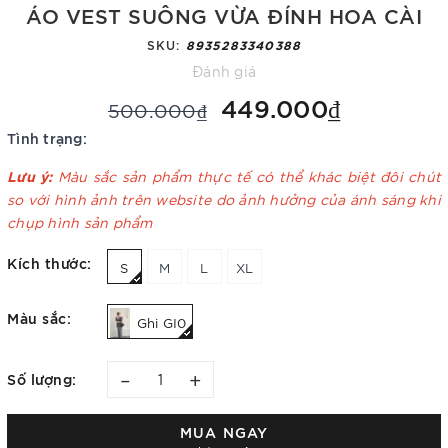
ÁO VEST SUÔNG VỪA ĐÍNH HOA CÀI
SKU:
8935283340388
Đánh giá
449.000₫
500.000₫
Tình trạng:
Lưu ý:
Màu sắc sản phẩm thực tế có thể khác biệt đôi chút
so với hình ảnh trên website do ảnh hưởng của ánh sáng khi
chụp hình sản phẩm
Kích thước:
S
M
L
XL
Màu sắc:
Ghi GI0
–
+
Số lượng:
MUA NGAY