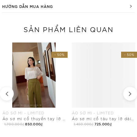
HƯỚNG DẪN MUA HÀNG
SẢN PHẨM LIÊN QUAN
- 50%
- 50%
ÁO SƠ MI - LIMITED
ÁO SƠ MI - LIMITED
Áo sơ mi cổ thuyền tay lỡ dài ngang hông
Áo sơ mi cổ tàu tay lỡ dài chùm mông
1.700.000₫
850.000₫
1.450.000₫
725.000₫
Mua Ngay
Mua Ngay