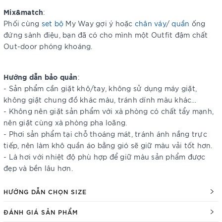
Mix&match
:
Phối cùng
set bộ
My Way gợi ý hoặc
chân váy
/
quần
ống
đứng sành điệu, bạn đã có cho mình một Outfit đậm chất
Out-door phóng khoáng.
Hướng dẫn bảo quản
:
- Sản phẩm cần giặt khô/tay, không sử dụng máy giặt,
không giặt chung đồ khác màu, tránh dính màu khác…
- Không nên giặt sản phẩm với xà phòng có chất tẩy mạnh,
nên giặt cùng xà phòng pha loãng.
- Phơi sản phẩm tại chỗ thoáng mát, tránh ánh nắng trực
tiếp, nên làm khô quần áo bằng gió sẽ giữ màu vải tốt hơn.
- Là hơi với nhiệt độ phù hợp để giữ màu sản phẩm được
đẹp và bền lâu hơn.
HƯỚNG DẪN CHỌN SIZE
ĐÁNH GIÁ SẢN PHẨM