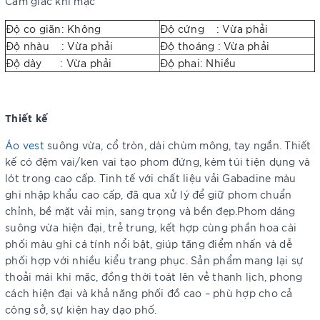
Cảm giác khi mặc
Độ co giãn: Không
Độ cứng : Vừa phải
Độ nhàu : Vừa phải
Độ thoáng : Vừa phải
Độ dày : Vừa phải
Độ phai: Nhiều
Thiết kế
Áo vest
suông vừa, cổ tròn, dài chùm mông, tay ngắn. Thiết
kế có đệm vai/ken vai tạo phom đứng, kèm túi tiện dụng và
lót trong cao cấp. Tinh tế với chất liệu vải Gabadine màu
ghi nhập khẩu cao cấp, đã qua xử lý để giữ phom chuẩn
chỉnh, bề mặt vải mịn, sang trọng và bền đẹp.Phom dáng
suông vừa hiện đại, trẻ trung, kết hợp cùng phần hoa cài
phối màu ghi cá tính nổi bật, giúp tăng điểm nhấn và dễ
phối hợp với nhiều kiểu trang phục. Sản phẩm mang lại sự
thoải mái khi mặc, đồng thời toát lên vẻ thanh lịch, phong
cách hiện đại và khả năng phối đồ cao – phù hợp cho cả
công sở, sự kiện hay dạo phố.